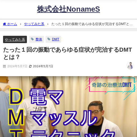
株式会社NonameS
ホーム
やってみた系
たった１回の振動であらゆる症状が完治するDMTと
は？
整体
DMT
やってみた系
たった１回の振動であらゆる症状が完治するDMT
とは？
2024年5月7日
2024年5月7日