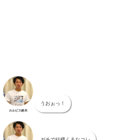
うおぉっ！
カルピス鈴木
ガチで結構くるなコレ