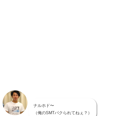
ナルホド〜
（俺のSMTパクられてねぇ？）