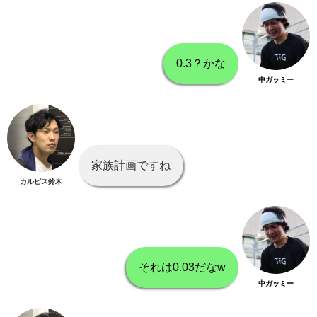
0.3？かな
中ガッミー
家族計画ですね
カルピス鈴木
それは0.03だなw
中ガッミー