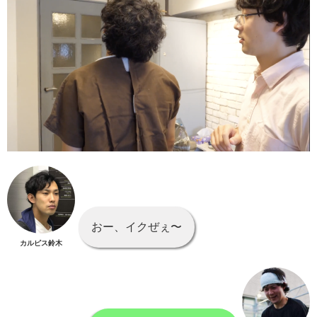
おー、イクぜぇ〜
カルピス鈴木