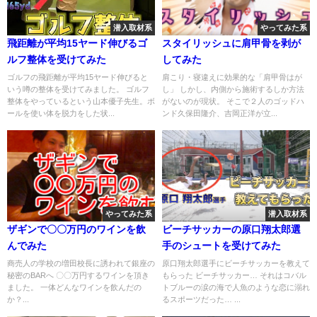
潜入取材系
やってみた系
飛距離が平均15ヤード伸びるゴ
スタイリッシュに肩甲骨を剥が
ルフ整体を受けてみた
してみた
ゴルフの飛距離が平均15ヤード伸びると
肩こり・寝違えに効果的な「肩甲骨はが
いう噂の整体を受けてみました。 ゴルフ
し」 しかし、内側から施術するしか方法
整体をやっているという山本優子先生。ボ
がないのが現状。 そこで２人のゴッドハ
ールを使い体を脱力をした状...
ンド久保田隆介、吉岡正洋が立...
やってみた系
潜入取材系
ザギンで〇〇万円のワインを飲
ビーチサッカーの原口翔太郎選
んでみた
手のシュートを受けてみた
商売人の学校の増田校長に誘われて銀座の
原口翔太郎選手にビーチサッカーを教えて
秘密のBARへ 〇〇万円するワインを頂き
もらった ビーチサッカー… それはコバル
ました。 一体どんなワインを飲んだの
トブルーの涙の海で人魚のような恋に溺れ
か？...
るスポーツだった… ...