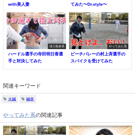
with美人妻
てみた〜Dr.style〜
潜入取材系
やってみた系
ハードル選手の寺田明日香選
ビーチバレーの村上斉選手の
手と対決してみた
スパイクを受けてみた
関連キーワード
火鍼
鍼灸
やってみた系
の関連記事