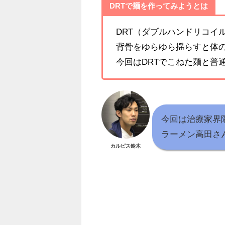
DRTで麺を作ってみようとは
DRT（ダブルハンドリコイ
背骨をゆらゆら揺らすと体
今回はDRTでこねた麺と普
今回は治療家界
ラーメン高田さ
カルピス鈴木