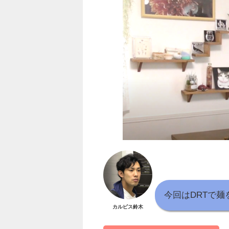
今回はDRTで
カルピス鈴木