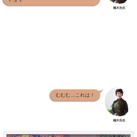
楠木先生
むむむ…これは！
楠木先生