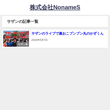
株式会社NonameS
サザンの記事一覧
サザンのライブで激おこプンプン丸のかずくん
2024年5月7日
サザン系