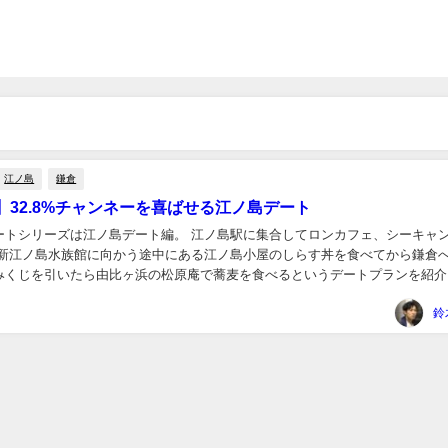
江ノ島
鎌倉
】32.8%チャンネーを喜ばせる江ノ島デート
ートシリーズは江ノ島デート編。 江ノ島駅に集合してロンカフェ、シーキャ
 新江ノ島水族館に向かう途中にある江ノ島小屋のしらす丼を食べてから鎌倉へ
みくじを引いたら由比ヶ浜の松原庵で蕎麦を食べるというデートプランを紹介
鈴