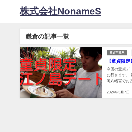
株式会社NonameS
鎌倉の記事一覧
童貞卒業系
【童貞限定
今回の童貞デ
に行きます。
岡八幡宮でお
す。...
2024年5月7日